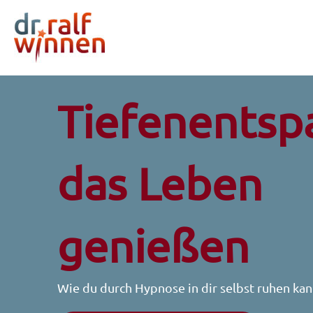
Zum
Inhalt
springen
Tiefenentsp
das Leben
genießen
Wie du durch Hypnose in dir selbst ruhen kan