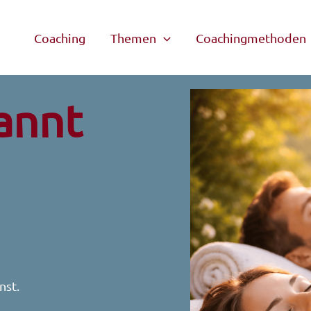
Coaching
Themen
Coachingmethoden
annt
nst.