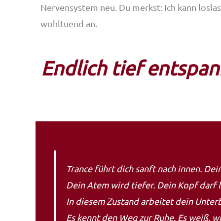
Nervensystem neu. Du merkst: Ich kann loslass
wohltuend an.
Endlich tief entspa
Trance führt dich sanft nach innen. Dei
Dein Atem wird tiefer. Dein Kopf darf l
In diesem Zustand arbeitet dein Unterb
Es kennt den Weg zur Ruhe. Es weiß, w