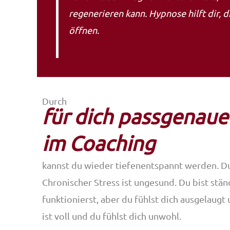
regenerieren kann. Hypnose hilft dir, 
öffnen.
Durch
für dich passgenau
im Coaching
kannst du wieder tiefenentspannt werden. Du
Chronischer Stress ist ungesund. Du bist stä
funktionierst, aber du fühlst dich ausgelaugt
ist voll und du fühlst dich unwohl.